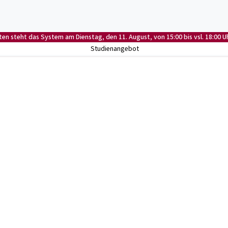
n steht das System am Dienstag, den 11. August, von 15:00 bis vsl. 18:00 Uh
Studienangebot